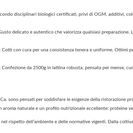
disciplinari biologici certificati, privi di OGM, additivi, col
elicato e autentico che valorizza qualsiasi preparazione. Lo
con cura per una consistenza tenera e uniforme. Ottimi per i
ne da 2500g in lattina robusta, pensata per mense, cucine ind
 sono pensati per soddisfare le esigenze della ristorazione prof
roma naturale e un profilo nutrizionale eccellente: proteine veget
ita nel rispetto dell’ambiente e delle normative vigenti. Dalla col