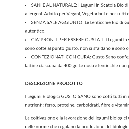
SANI E AL NATURALE: I Legumi in Scatola Bio di 
allergeni. Adatto per Vegani, Vegetariani e per tutti
SENZA SALE AGGIUNTO: Le Lenticchie Bio di Gusto
autentico.
GIA’ PRONTI PER ESSERE GUSTATI: i Legumi in sca
sono cotte al punto giusto, non si sfaldano e sono co
CONFEZIONATI CON CURA: Gusto Sano confeziona i
lattine ciascuna da 400 gr. Le nostre lenticchie no
DESCRIZIONE PRODOTTO
I Legumi Biologici GUSTO SANO sono cotti tutti in 
nutrienti: ferro, proteine, carboidrati, fibre e vitami
La coltivazione e la lavorazione dei legumi biol
delle norme che regolano la produzione del biologic