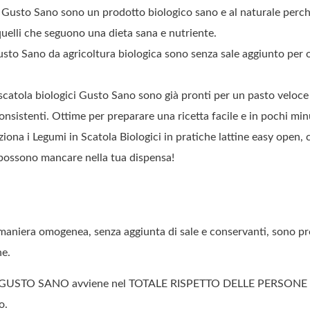
Gusto Sano sono un prodotto biologico sano e al naturale perché
 quelli che seguono una dieta sana e nutriente.
 Sano da agricoltura biologica sono senza sale aggiunto per off
tola biologici Gusto Sano sono già pronti per un pasto veloce e
nsistenti. Ottime per preparare una ricetta facile e in pochi min
 Legumi in Scatola Biologici in pratiche lattine easy open, 
n possono mancare nella tua dispensa!
maniera omogenea, senza aggiunta di sale e conservanti, sono pr
ne.
ogici GUSTO SANO avviene nel TOTALE RISPETTO DELLE PERSONE 
o.